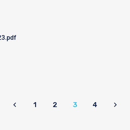
23.pdf
1
2
3
4