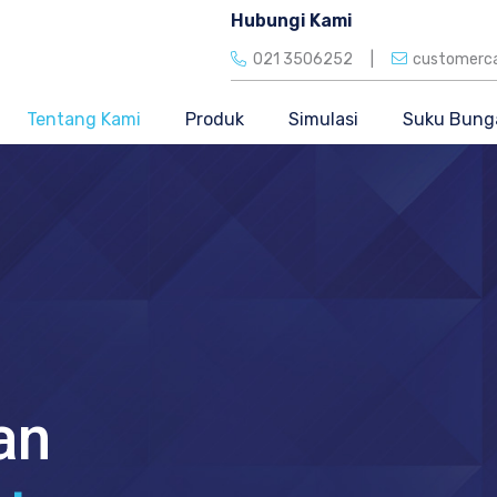
Hubungi Kami
021 3506252
|
customerca
Tentang Kami
Produk
Simulasi
Suku Bung
an