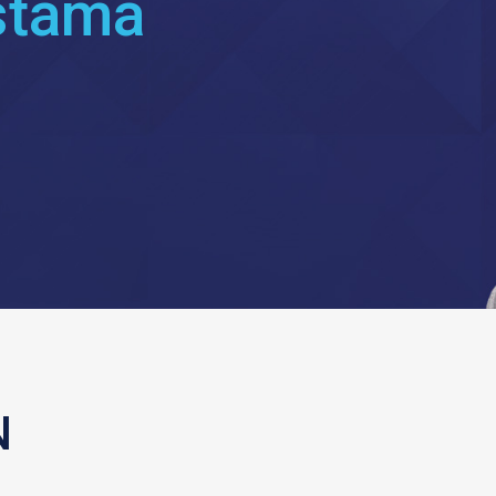
estama
N