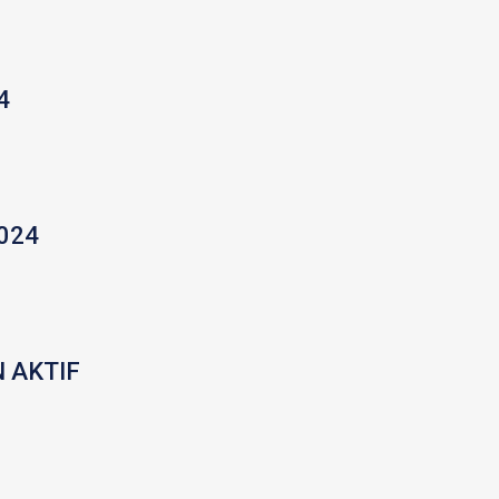
4
024
 AKTIF