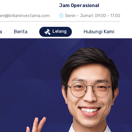
Jam Operasional
re@brilianinvestama.com
Senin – Jumat: 09.00 – 17.00
a
Berita
Hubungi Kami
Lelang